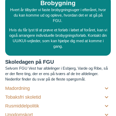
Brobygning
Hvert år tilbyder vi faste brobygningsuger i efteråret, hvor
du kan komme ud og opleve, hvordan det er at gå på
FGU.
Hvis du får lyst til at prøve et forløb i løbet af foråret, kan vi
også arrangere individuelle brobygningsforløb. Kontakt din
UU/KUI-vejleder, som kan hjælpe dig med at komme i
gang.
Skoledagen på FGU
Selvom FGU Vest har afdelinger i Esbjerg, Varde og Ribe, så
er der flere ting, der er ens på tværs af de tre afdelinger.
Nedenfor finder du svar på de fleste spørgsmål.
Madordning
Tobaksfri skoletid
Rusmiddelpolitik
Ungdomskort