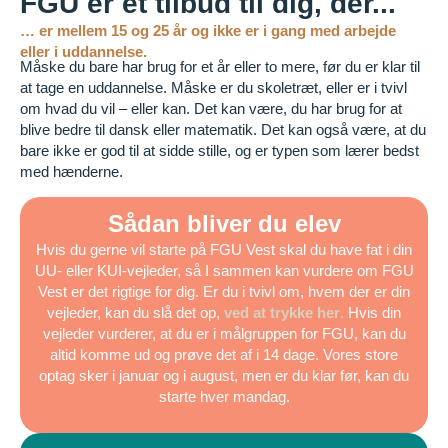
FGU er et tilbud til dig, der...
… er mellem 15 og 25 år og ikke er i gang med arbejde
eller i uddannelse.
Måske du bare har brug for et år eller to mere, før du er klar til
at tage en uddannelse. Måske er du skoletræt, eller er i tvivl
om hvad du vil – eller kan. Det kan være, du har brug for at
blive bedre til dansk eller matematik. Det kan også være, at du
bare ikke er god til at sidde stille, og er typen som lærer bedst
med hænderne.
Sådan bliver du elev
Hvis du gerne vil starte på FGU Vest skal du have fat i din
UU- eller KUI-vejleder, så I sammen kan vurdere om FGU
Vest er det rigtige for dig. Er du i tvivl om, hvem der er din
vejleder, kan du slå det op,
ved at trykke her
.
Hvis din
vejleder vurderer, at du er i målgruppen for FGU, kan du
altid komme ud og prøve det af i 14 dage. Vores store
optag sker i januar og i august, men er du klar før, kan du
starte hver mandag.