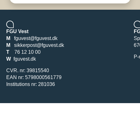
FGU Vest
FG
M
fguvest@fguvest.dk
Sp
M
sikkerpost@fguvest.dk
67
T
76 12 10 00
P-
W
fguvest.dk
CVR. nr: 39815540
EAN nr: 5798000561779
Institutions nr: 281036