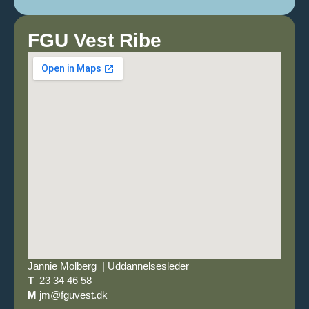
FGU Vest Ribe
Jannie Molberg | Uddannelsesleder
T
23 34 46 58
M
jm@fguvest.dk