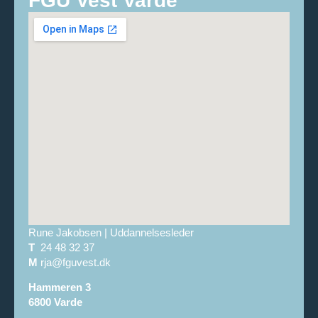
Rune Jakobsen | Uddannelsesleder
T
24 48 32 37
M
rja@fguvest.dk
Hammeren 3
6800 Varde