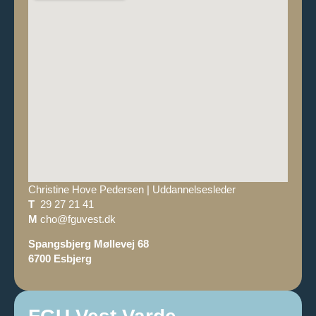
Christine Hove Pedersen | Uddannelsesleder
T
29 27 21 41
M
cho@fguvest.dk
Spangsbjerg Møllevej 68
6700 Esbjerg
FGU Vest Varde