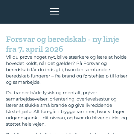
Forsvar og beredskab - ny linje
fra 7. april 2026
Vil du prøve noget nyt, blive stærkere og lære at holde
hovedet koldt, når det gælder? På Forsvar og
beredskab får du indsigt i, hvordan samfundets
beredskab fungerer – fra brand og førstehjælp til kriser
og samarbejde.
Du træner både fysisk og mentalt, prøver
samarbejdsøvelser, orientering, overlevelsestur og
lærer at slukke små brande og give livreddende
førstehjælp. Alt foregår i trygge rammer, hvor vi tager
udgangspunkt i dit niveau, og hvor du bliver guidet og
støttet hele vejen.