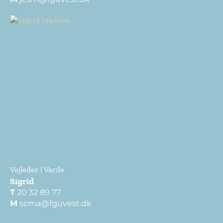
Vejleder | Varde
Sigrid
T
20 32 89 77
M
scma@fguvest.dk