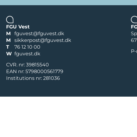
FGU Vest
FG
M
fguvest@fguvest.dk
Sp
M
sikkerpost@fguvest.dk
67
T
76 12 10 00
P-
W
fguvest.dk
CVR. nr: 39815540
EAN nr: 5798000561779
Institutions nr: 281036