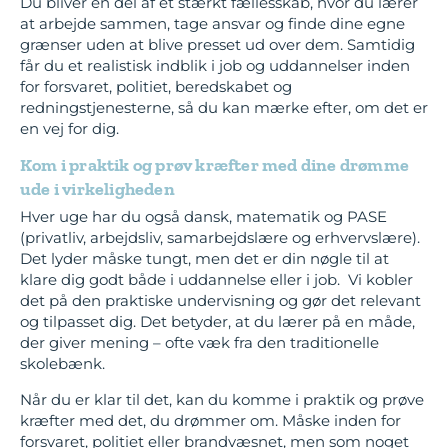
Du bliver en del af et stærkt fællesskab, hvor du lærer
at arbejde sammen, tage ansvar og finde dine egne
grænser uden at blive presset ud over dem. Samtidig
får du et realistisk indblik i job og uddannelser inden
for forsvaret, politiet, beredskabet og
redningstjenesterne, så du kan mærke efter, om det er
en vej for dig.
Kom i praktik og prøv kræfter med dine drømme
ude i virkeligheden
Hver uge har du også dansk, matematik og PASE
(privatliv, arbejdsliv, samarbejdslære og erhvervslære).
Det lyder måske tungt, men det er din nøgle til at
klare dig godt både i uddannelse eller i job. Vi kobler
det på den praktiske undervisning og gør det relevant
og tilpasset dig. Det betyder, at du lærer på en måde,
der giver mening – ofte væk fra den traditionelle
skolebænk.
Når du er klar til det, kan du komme i praktik og prøve
kræfter med det, du drømmer om. Måske inden for
forsvaret, politiet eller brandvæsnet, men som noget