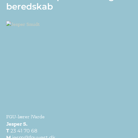
beredskab
FGU-lærer |
Varde
Jesper S.
T
23 41 70 68
M
jesm@fguvest.dk