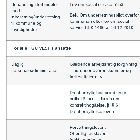
Behandling i forbindelse
Lov om social service §153
med
Bek. Om underretningspligt overfor
inberetning/underretning
kommunen efter lov om social
til kommune og
service BEK 1466 af 16.12.2010
myndigheder
For alle FGU
VEST’s ansatte
Daglig
Gældende arbejdsretlig lovgivning
personaleadministration
– herunder overenskomster og
fællesaftaler m.v.
Databeskyttelsesforordningen
artikel 6, stk. 1, litra b om
kontraktindgåelse, jf. § 6 i
Databeskyttelsesloven.
Forvaltningsloven,
Offentlighedsloven,
funktionærloven