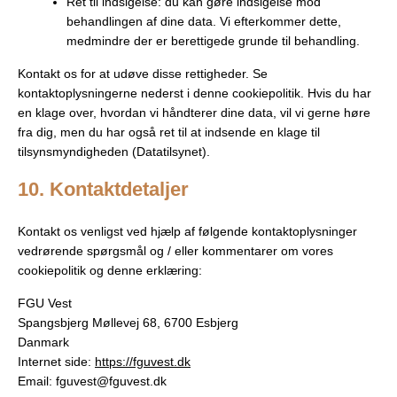
Ret til indsigelse: du kan gøre indsigelse mod
behandlingen af ​​dine data. Vi efterkommer dette,
medmindre der er berettigede grunde til behandling.
Kontakt os for at udøve disse rettigheder. Se
kontaktoplysningerne nederst i denne cookiepolitik. Hvis du har
en klage over, hvordan vi håndterer dine data, vil vi gerne høre
fra dig, men du har også ret til at indsende en klage til
tilsynsmyndigheden (Datatilsynet).
10. Kontaktdetaljer
Kontakt os venligst ved hjælp af følgende kontaktoplysninger
vedrørende spørgsmål og / eller kommentarer om vores
cookiepolitik og denne erklæring:
FGU Vest
Spangsbjerg Møllevej 68, 6700 Esbjerg
Danmark
Internet side:
https://fguvest.dk
Email:
fguvest@
fguvest.dk