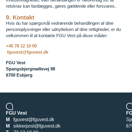
retskrav kan fastlægges, gøres gældende eller forsvares.
9. Kontakt
Hvis du har spørgsmål vedrørende behandlingen af dine
personoplysninger eller udnyttelsen af dine rettigheder, er du
velkommen til at kontakte FGU Vest på disse måder:
+45 76 12 10 00
fguvest@fguvest.dk
FGU Vest
Spangsbjergmøllevej 98
6700 Esbjerg
FGU Vest
FG
M
fguvest@fguvest.dk
Sp
M
sikkerpost@fguvest.dk
67